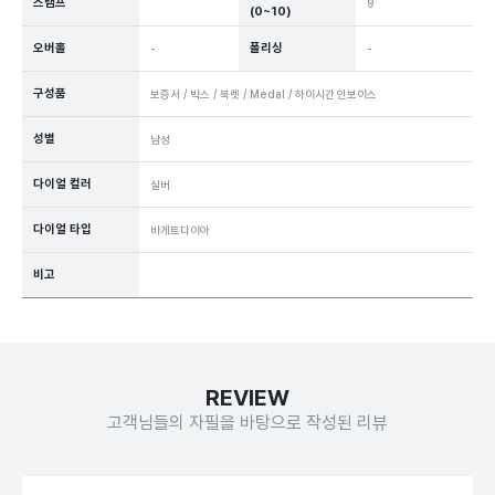
스탬프
9
(0~10)
오버홀
폴리싱
-
-
구성품
보증서
/
박스
/
북렛
/
Medal
/
하이시간 인보이스
성별
남성
다이얼 컬러
실버
다이얼 타입
바게트다이아
비고
REVIEW
고객님들의 자필을 바탕으로 작성된 리뷰