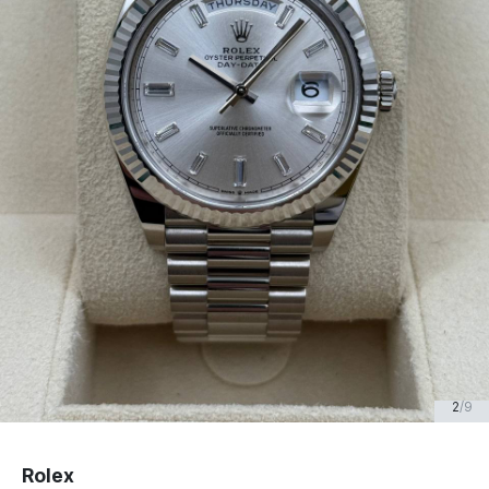
2
/
9
Rolex