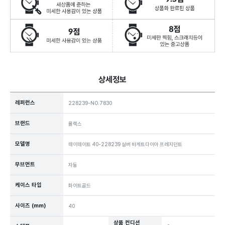
상세정보
레퍼런스
228239-NO.7830
브랜드
롤렉스
모델명
데이데이트 40-228239 실버 바게트다이아 프레지던트
무브먼트
자동
케이스 타입
화이트골드
사이즈 (mm)
40
상품 컨디션