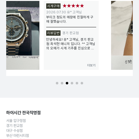
★★★★★
시계구매
2026.07.30 김*일 고객님
친절한 설명 감사합니다.
리뷰답변
경기 판교점
안녕하세요! 김*일 고객님, 경기 판
교점 최석현 매니저 입니다. ^^ 고객
님의 튜더 시계 기추를 진심으로 축
하드립니다. 저도 고객님께 멋진 시
계를 상담 및 구매까지 진행드릴 수
있어 즐거운 시간이었습니다. 구매
과정이 만족스러우셨다면 앞으로도
더보기
하이시간 경기 판교점 많은 관심과
방문 부탁드립니다. 멋진 시계와 함
께 오늘도 행복한 하루 되세요~ 고
객님 감사합니다 :)
<본 이용 후기는 고객의 자필 후기
를 바탕으로 제작됐습니다>
하이시간 전국직영점
서울 압구정점
경기 판교점
대구 수성점
부산 마린시티점