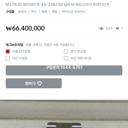
NO.7830 데이데이트 40-228239 실버 바게트다이아 프레지던트
구성품
보증서
/
박스
/
북렛
/
메달
/
하이시간 인보이스
₩66,400,000
595
1
재고보유지점
상품 구매 시, 지점간 이동 가능합니다.
서울 압구정점
경기 판교점
대구 수성점
부산 마린시티점
구입문의 1644-5751
♡
찜하기