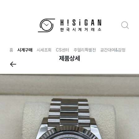
홈
시계구매
시세조회
CS센터
주얼리특별전
공간대여&감정
전국
제품상세
←