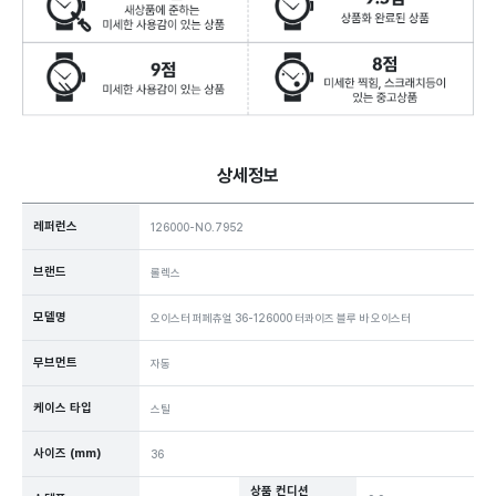
상세정보
레퍼런스
126000-NO.7952
브랜드
롤렉스
모델명
오이스터 퍼페츄얼 36-126000 터콰이즈 블루 바 오이스터
무브먼트
자동
케이스 타입
스틸
사이즈 (mm)
36
상품 컨디션