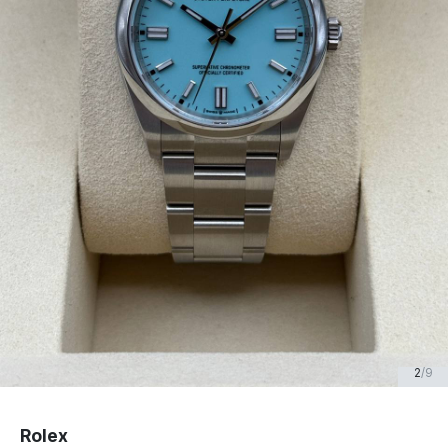
2
/
9
Rolex