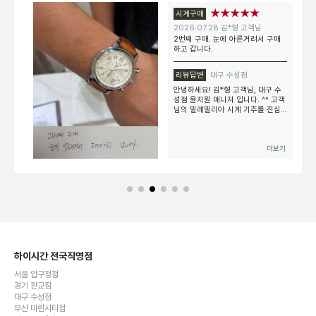
★★★★★
시계구매
2026.07.28 김*형 고객님
2번째 구매. 눈에 아른거려서 구매
하고 갑니다.
리뷰답변
대구 수성점
안녕하세요! 김*형 고객님, 대구 수
성점 윤지원 매니저 입니다. ^^ 고객
님의 밀레밀리아 시계 기추를 진심
으로 축하드리며, 하이시간 대구 수
성점에 방문해 주셔서 감사합니다~
두번째 구매시라니 더욱 반갑습니다
더보기
:) 안내드린 점 외에 궁금한 사항 있
으시다면 문의하기릍 통해 남겨주시
고, 마음에 드신 멋진 시계와 함께
늘 행복한 하루 되시길 바랍니다! 감
사합니다.
<본 이용 후기는 고객의 자필 후기
를 바탕으로 제작됐습니다>
하이시간 전국직영점
서울 압구정점
경기 판교점
대구 수성점
부산 마린시티점