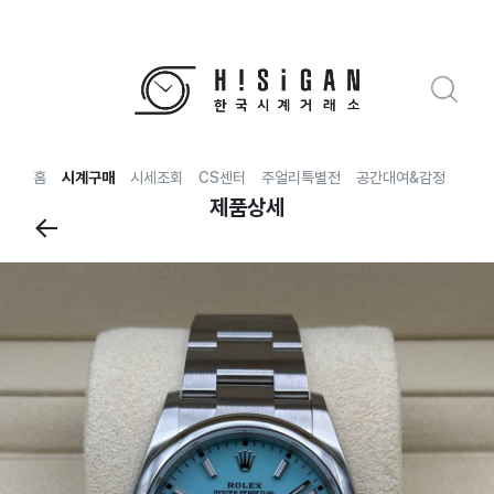
홈
시계구매
시세조회
CS센터
주얼리특별전
공간대여&감정
전국
제품상세
←