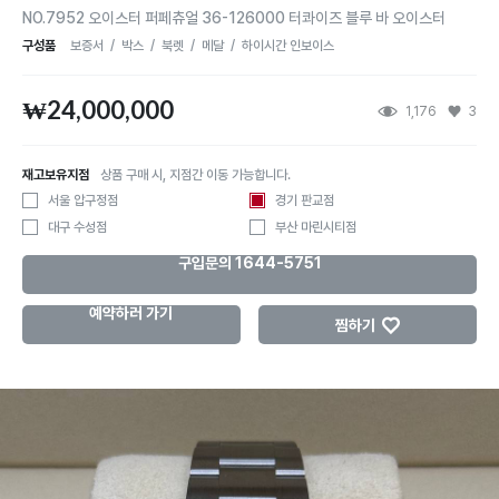
NO.7952 오이스터 퍼페츄얼 36-126000 터콰이즈 블루 바 오이스터
구성품
보증서
/
박스
/
북렛
/
메달
/
하이시간 인보이스
₩24,000,000
1,176
3
재고보유지점
상품 구매 시, 지점간 이동 가능합니다.
서울 압구정점
경기 판교점
대구 수성점
부산 마린시티점
구입문의 1644-5751
예약하러 가기
♡
찜하기