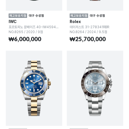
재고보유지점
대구 수성점
재고보유지점
대구 수성점
IWC
Rolex
포르토피노 문페이즈 40-IW459401
데이저스트 31-278341RBR
NO.8265
/
2020
/
9점
NO.8264
/
2024
/
9.5점
₩6,000,000
₩25,700,000