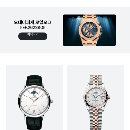
오데마피게 로얄오크
REF.26238OR
예약하기