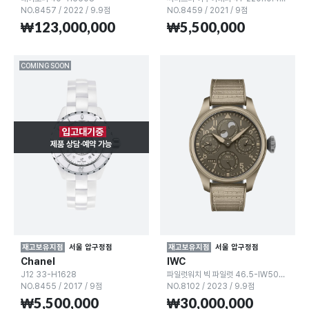
NO.8457
/
2022
/
9.9점
NO.8459
/
2021
/
9점
₩123,000,000
₩5,500,000
COMING SOON
입고대기중
제품 상담·예약 가능
재고보유지점
서울 압구정점
재고보유지점
서울 압구정점
Chanel
IWC
J12 33-H1628
파일럿워치 빅 파일럿 46.5-IW503004
NO.8455
/
2017
/
9점
NO.8102
/
2023
/
9.9점
₩5,500,000
₩30,000,000