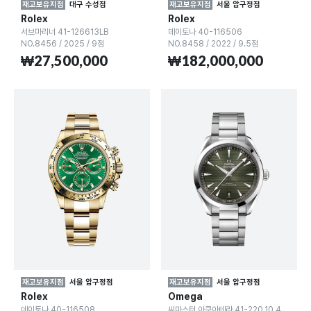
재고보유지점
대구 수성점
재고보유지점
서울 압구정점
Rolex
Rolex
서브마리너 41-126613LB
데이토나 40-116506
NO.8456
/
2025
/
9점
NO.8458
/
2022
/
9.5점
₩27,500,000
₩182,000,000
재고보유지점
서울 압구정점
재고보유지점
서울 압구정점
Rolex
Omega
데이토나 40-116508
씨마스터 아쿠아테라 41-220.10.41.21.10.001