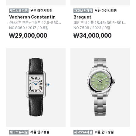
재고보유지점
부산 마린시티점
재고보유지점
부산 마린시티점
Vacheron Constantin
Breguet
오버시즈 크로노그래프 42.5-5500V/110A
레인 드 네이플 28.45x36.5-8918BR
NO.8369
/
2017
/
9.5점
NO.7508
/
2023
/
9점
₩29,000,000
₩34,000,000
재고보유지점
서울 압구정점
재고보유지점
서울 압구정점