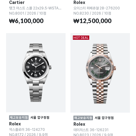
Cartier
Rolex
탱크 머스트 스몰 22x29.5-WSTA0135
오이스터 퍼페츄얼 28-276200
NO.8001
/
2026
/
10점
NO.8230
/
2026
/
10점
₩6,100,000
₩12,500,000
HOT DEAL
재고보유지점
서울 압구정점
재고보유지점
서울 압구정점
Rolex
Rolex
익스플로러 36-124270
데이저스트 36-126231
NO.8172
/
2026
/
9.9점
NO.8023
/
2026
/
9.9점