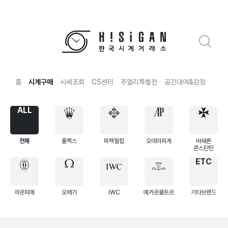
홈
시계구매
시세조회
CS센터
주얼리특별전
공간대여&감정
전국
ALL
전체
롤렉스
파텍필립
오데마피게
바쉐론
콘스탄틴
ETC
까르띠에
오메가
IWC
예거르쿨트르
기타브랜드