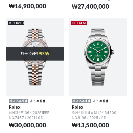
₩16,900,000
₩27,400,000
RESERVED
HOT DEAL
대구 수성점
예약중
재고보유지점
대구 수성점
재고보유지점
대구 수성점
Rolex
Rolex
데이저스트 36-126281RBR
오이스터 퍼페츄얼 41-134300
NO.7457
/
2021
/
9점
NO.8196
/
2025
/
9점
₩30,000,000
₩13,500,000