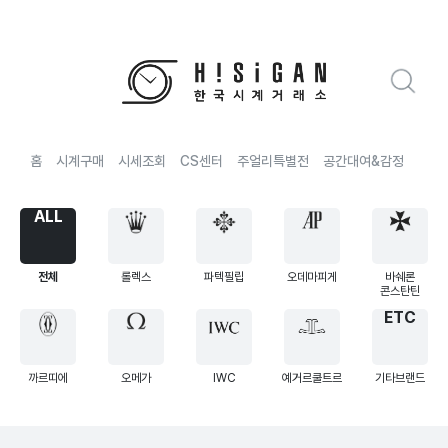
홈
시계구매
시세조회
CS센터
주얼리특별전
공간대여&감정
전국
ALL
전체
롤렉스
파텍필립
오데마피게
바쉐론
콘스탄틴
ETC
까르띠에
오메가
IWC
예거르쿨트르
기타브랜드