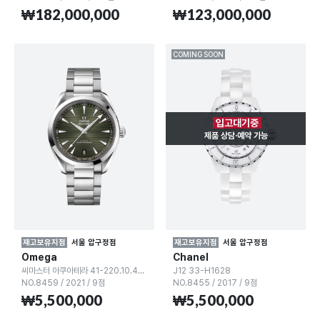
₩182,000,000
₩123,000,000
COMING SOON
입고대기중
제품 상담·예약 가능
재고보유지점
서울 압구정점
재고보유지점
서울 압구정점
Omega
Chanel
씨마스터 아쿠아테라 41-220.10.41.21.10.001
J12 33-H1628
NO.8459
/
2021
/
9점
NO.8455
/
2017
/
9점
₩5,500,000
₩5,500,000