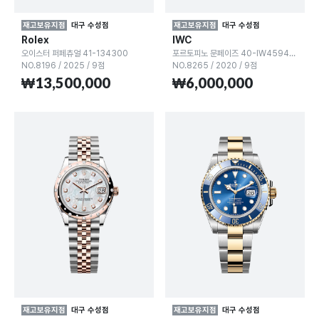
재고보유지점
대구 수성점
재고보유지점
대구 수성점
Rolex
IWC
오이스터 퍼페츄얼 41-134300
포르토피노 문페이즈 40-IW459401
NO.8196
/
2025
/
9점
NO.8265
/
2020
/
9점
₩13,500,000
₩6,000,000
재고보유지점
대구 수성점
재고보유지점
대구 수성점