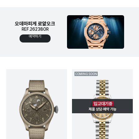
오데마피게 로얄오크
REF.26238OR
예약하기
COMING SOON
입고대기중
제품 상담·예약 가능