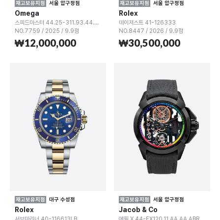
재고보유지점
서울 압구정점
재고보유지점
서울 압구정점
Omega
Rolex
스피드마스터 44.25-311.93.44.51.99.002
데이저스트 41-126333
NO.7759
/
2025
/
9.9점
NO.8447
/
2026
/
9.9점
₩12,000,000
₩30,500,000
재고보유지점
대구 수성점
재고보유지점
서울 압구정점
Rolex
Jacob & Co
서브마리너 40-116613LB
에픽 X 44-EX120.11.AA.AA.ABRUA