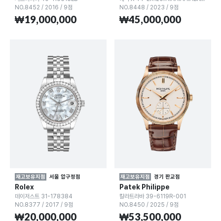
NO.8452
/
2016
/
9점
NO.8448
/
2023
/
9점
₩19,000,000
₩45,000,000
재고보유지점
서울 압구정점
재고보유지점
경기 판교점
Rolex
Patek Philippe
데이저스트 31-178384
칼라트라바 39-6119R-001
NO.8377
/
2017
/
9점
NO.8450
/
2025
/
9점
₩20,000,000
₩53,500,000