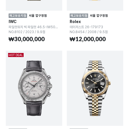
재고보유지점
서울 압구정점
재고보유지점
서울 압구정점
IWC
Rolex
파일럿워치 빅 파일럿 46.5-IW503004
데이저스트 26-179173
NO.8102
/
2023
/
9.9점
NO.8454
/
2008
/
9.5점
₩30,000,000
₩12,000,000
HOT DEAL