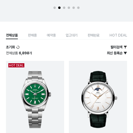
전체상품
판매중
예약중
입고대기
판매완료
HOT DEAL
초기화
필터검색
전체상품
6,898
개
최신 등록순 ▼
HOT DEAL