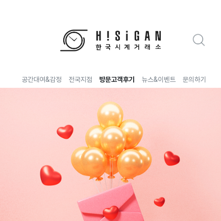
특별전
공간대여&감정
전국지점
방문고객후기
뉴스&이벤트
문의하기