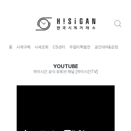
홈
시계구매
시세조회
CS센터
주얼리특별전
공간대여&감정
전국
YOUTUBE
하이시간 공식 유튜브 채널 [하이시간TV]