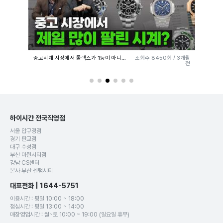
6
회 /
1개월
중고시계 시장에서 롤렉스가 1등이 아니라고?! 데이터로 보는 중고시계 순위![하이시간TV]
조회수
8450
회 /
3개월
전
전
하이시간 전국직영점
서울 압구정점
경기 판교점
대구 수성점
부산 마린시티점
강남 CS센터
본사 부산 센텀시티
대표전화 | 1644-5751
이용시간 : 평일 10:00 ~ 18:00
점심시간 : 평일 13:00 ~ 14:00
매장영업시간 : 월~토 10:00 ~ 19:00 (일요일 휴무)